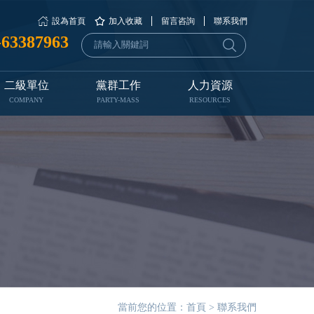
設為首頁
加入收藏
留言咨詢
聯系我們
-63387963
二級單位
黨群工作
人力資源
COMPANY
PARTY-MASS
RESOURCES
當前您的位置：
首頁
>
聯系我們