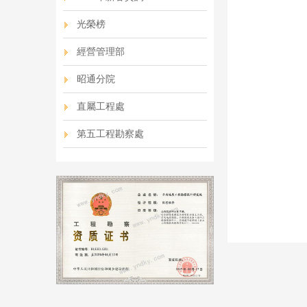
光榮榜
經營管理部
昭通分院
直屬工程處
第五工程勘察處