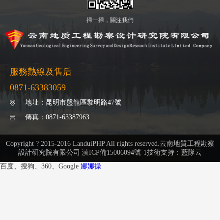
掃一掃，關注我們
服務熱線及售后
0871-63383059
地址：
昆明市盤龍區黎明路47號
傳真：
0871-63387963
Copyright ? 2015-2016 LanduiPHP All rights reserved.云南地質工程勘察
設計研究院有限公司 滇ICP備15006094號-1
技術支持：藍隊云
百度、搜狗、360、Google
娜娜操